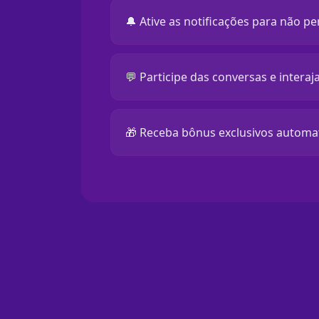
🔔 Ative as notificações para não p
💬 Participe das conversas e interaj
🎁 Receba bônus exclusivos autom