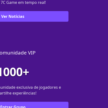
 7C Game em tempo real!
Ver Notícias
Comunidade VIP
1000+
unidade exclusiva de jogadores e
rtilhe experiências!
Entrar Grupo