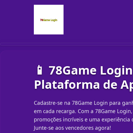
📱 78Game Login
Plataforma de A
Cadastre-se na 78Game Login para ganh
em cada recarga. Com a 78Game Login, 
promoções incríveis e uma experiência d
Junte-se aos vencedores agora!