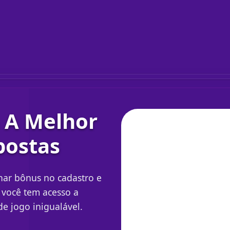
 A Melhor
postas
ar bônus no cadastro e
você tem acesso a
e jogo inigualável.