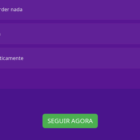
erder nada
a
aticamente
SEGUIR AGORA