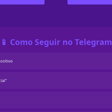
📱 Como Seguir no Telegram
ositivo
ial"