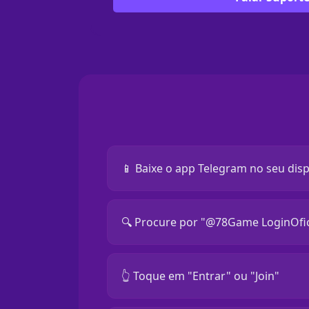
📱 Baixe o app Telegram no seu disp
🔍 Procure por "@78Game LoginOfic
👆 Toque em "Entrar" ou "Join"