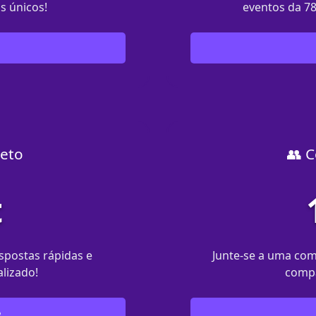
s únicos!
eventos da 7
reto
👥 
t
espostas rápidas e
Junte-se a uma com
lizado!
compa
e