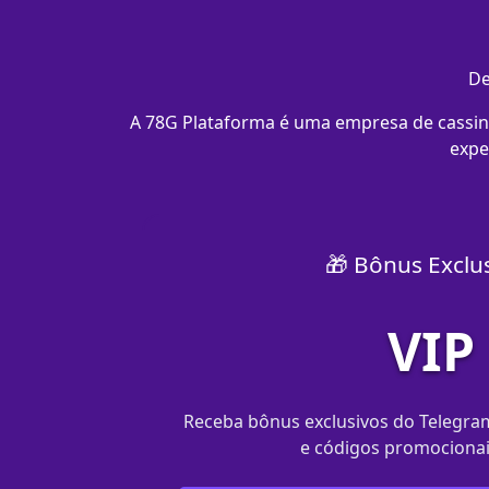
De
A 78G Plataforma é uma empresa de cassino
expe
🎁 Bônus Exclu
VIP
Receba bônus exclusivos do Telegra
e códigos promocionai