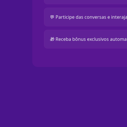
💬 Participe das conversas e interaj
🎁 Receba bônus exclusivos autom