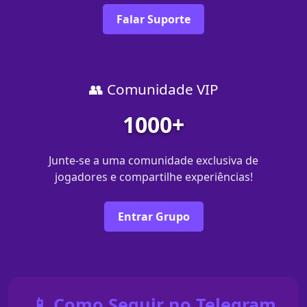
Falar Suporte
👥 Comunidade VIP
1000+
Junte-se a uma comunidade exclusiva de
jogadores e compartilhe experiências!
Entrar Grupo
📱 Como Seguir no Telegram