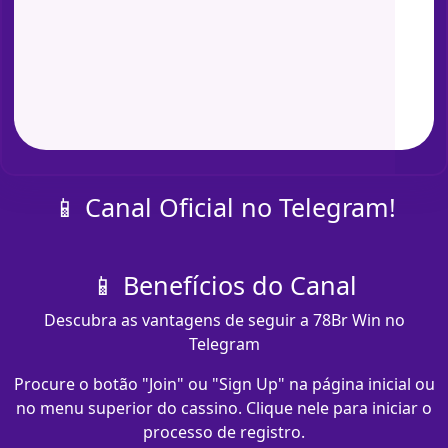
📱 Canal Oficial no Telegram!
📱 Benefícios do Canal
Descubra as vantagens de seguir a 78Br Win no
Telegram
Procure o botão "Join" ou "Sign Up" na página inicial ou
no menu superior do cassino. Clique nele para iniciar o
processo de registro.