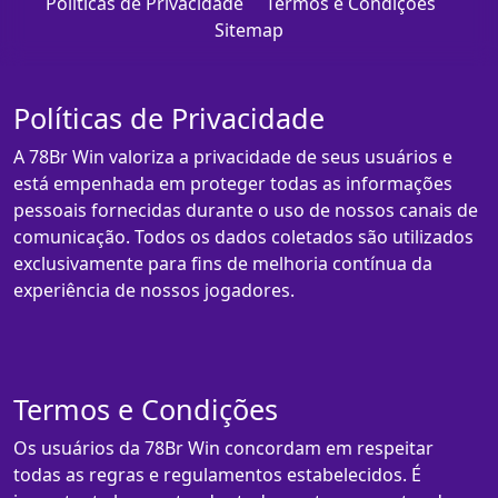
Políticas de Privacidade
Termos e Condições
Sitemap
Políticas de Privacidade
A 78Br Win valoriza a privacidade de seus usuários e
está empenhada em proteger todas as informações
pessoais fornecidas durante o uso de nossos canais de
comunicação. Todos os dados coletados são utilizados
exclusivamente para fins de melhoria contínua da
experiência de nossos jogadores.
Termos e Condições
Os usuários da 78Br Win concordam em respeitar
todas as regras e regulamentos estabelecidos. É