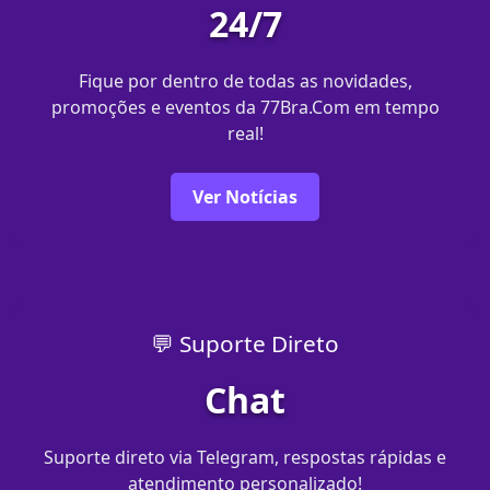
24/7
Fique por dentro de todas as novidades,
promoções e eventos da 77Bra.Com em tempo
real!
Ver Notícias
💬 Suporte Direto
Chat
Suporte direto via Telegram, respostas rápidas e
atendimento personalizado!