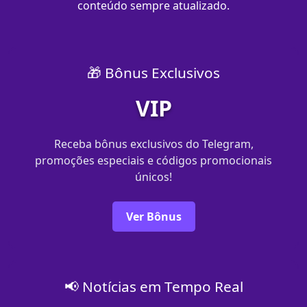
conteúdo sempre atualizado.
🎁 Bônus Exclusivos
VIP
Receba bônus exclusivos do Telegram,
promoções especiais e códigos promocionais
únicos!
Ver Bônus
📢 Notícias em Tempo Real