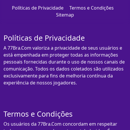
Políticas de Privacidade
Termos e Condições
Sitemap
Políticas de Privacidade
A 77Bra.Com valoriza a privacidade de seus usuários e
está empenhada em proteger todas as informações
pessoais fornecidas durante o uso de nossos canais de
comunicação. Todos os dados coletados são utilizados
exclusivamente para fins de melhoria contínua da
experiência de nossos jogadores.
Termos e Condições
Os usuários da 77Bra.Com concordam em respeitar