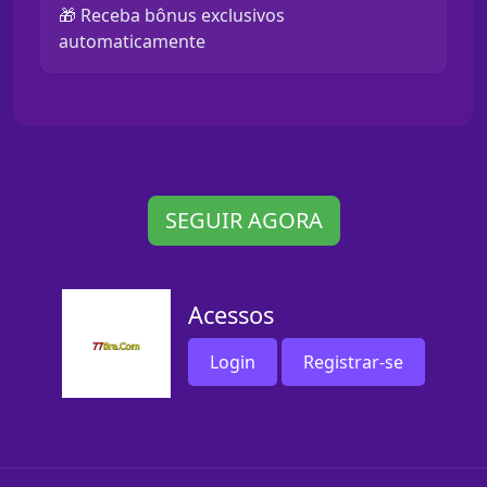
🎁 Receba bônus exclusivos
automaticamente
SEGUIR AGORA
Acessos
Login
Registrar-se