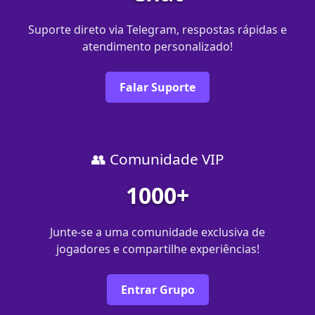
Suporte direto via Telegram, respostas rápidas e
atendimento personalizado!
Falar Suporte
👥 Comunidade VIP
1000+
Junte-se a uma comunidade exclusiva de
jogadores e compartilhe experiências!
Entrar Grupo