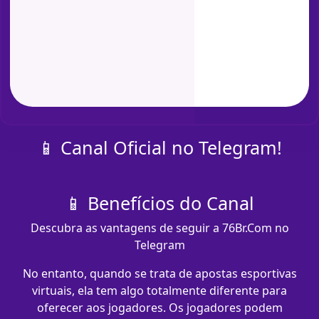
📱 Canal Oficial no Telegram!
📱 Benefícios do Canal
Descubra as vantagens de seguir a 76Br.Com no
Telegram
No entanto, quando se trata de apostas esportivas
virtuais, ela tem algo totalmente diferente para
oferecer aos jogadores. Os jogadores podem