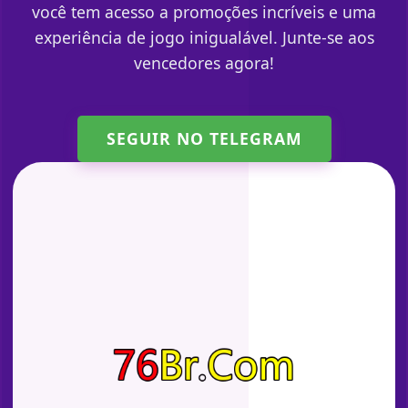
você tem acesso a promoções incríveis e uma
experiência de jogo inigualável. Junte-se aos
vencedores agora!
SEGUIR NO TELEGRAM