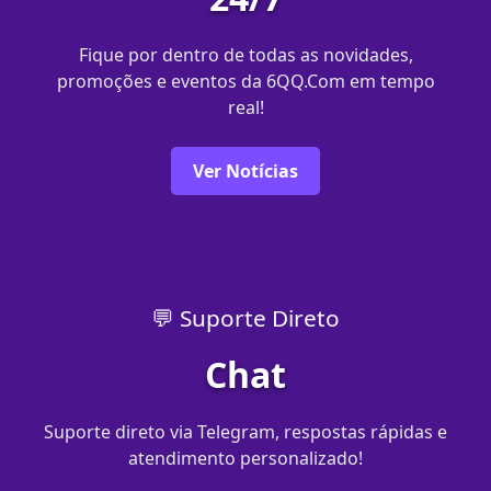
Fique por dentro de todas as novidades,
promoções e eventos da 6QQ.Com em tempo
real!
Ver Notícias
💬 Suporte Direto
Chat
Suporte direto via Telegram, respostas rápidas e
atendimento personalizado!