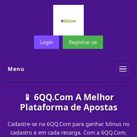
Login
Registrar-se
Menu
📱 6QQ.Com A Melhor
Plataforma de Apostas
Cadastre-se na 6QQ.Com para ganhar bônus no
cadastro e em cada recarga. Com a 6QQ.Com,