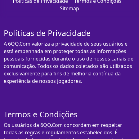
Políticas de Privacidade
Termos e Condições
Sitemap
Políticas de Privacidade
A 6QQ.Com valoriza a privacidade de seus usuários e
está empenhada em proteger todas as informações
pessoais fornecidas durante o uso de nossos canais de
comunicação. Todos os dados coletados são utilizados
exclusivamente para fins de melhoria contínua da
experiência de nossos jogadores.
Termos e Condições
Os usuários da 6QQ.Com concordam em respeitar
todas as regras e regulamentos estabelecidos. É