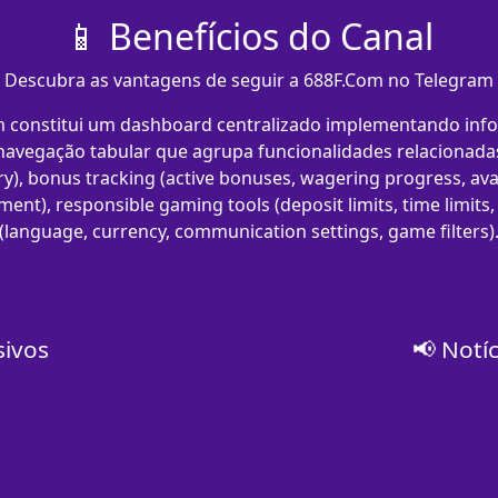
📱 Benefícios do Canal
Descubra as vantagens de seguir a 688F.Com no Telegram
m constitui um dashboard centralizado implementando infor
e navegação tabular que agrupa funcionalidades relacionada
ry), bonus tracking (active bonuses, wagering progress, avai
nt), responsible gaming tools (deposit limits, time limits, 
(language, currency, communication settings, game filters)
sivos
📢 Notí