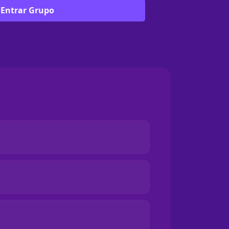
Entrar Grupo