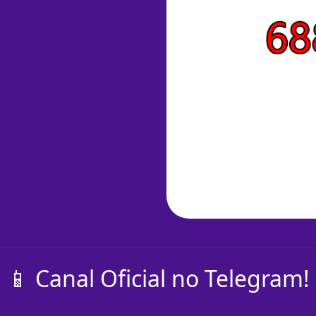
📱 Canal Oficial no Telegram!