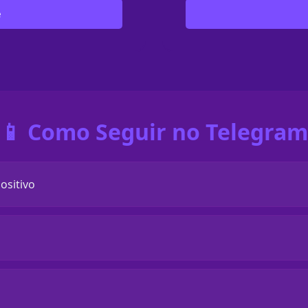
e
📱 Como Seguir no Telegram
ositivo