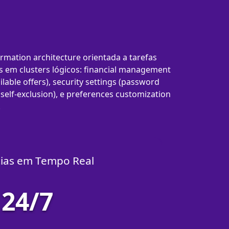
mation architecture orientada a tarefas
s em clusters lógicos: financial management
lable offers), security settings (password
self-exclusion), e preferences customization
.
cias em Tempo Real
24/7