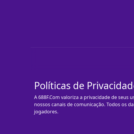
Políticas de Privacida
A 688F.Com valoriza a privacidade de seus 
nossos canais de comunicação. Todos os dad
jogadores.