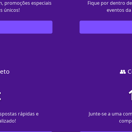
m, promoções especiais
Fique por dentro d
s únicos!
eventos da
reto
👥 
t
espostas rápidas e
Junte-se a uma com
lizado!
compa