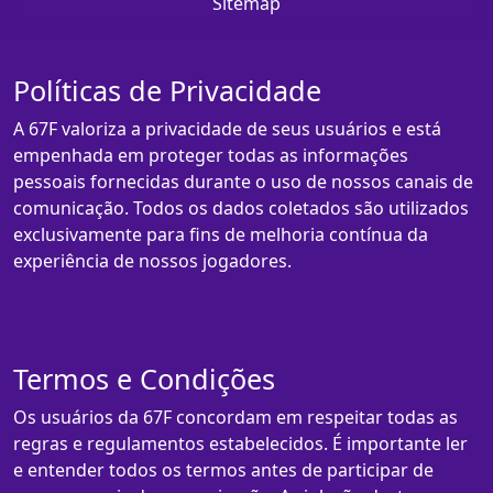
Sitemap
Políticas de Privacidade
A 67F valoriza a privacidade de seus usuários e está
empenhada em proteger todas as informações
pessoais fornecidas durante o uso de nossos canais de
comunicação. Todos os dados coletados são utilizados
exclusivamente para fins de melhoria contínua da
experiência de nossos jogadores.
Termos e Condições
Os usuários da 67F concordam em respeitar todas as
regras e regulamentos estabelecidos. É importante ler
e entender todos os termos antes de participar de