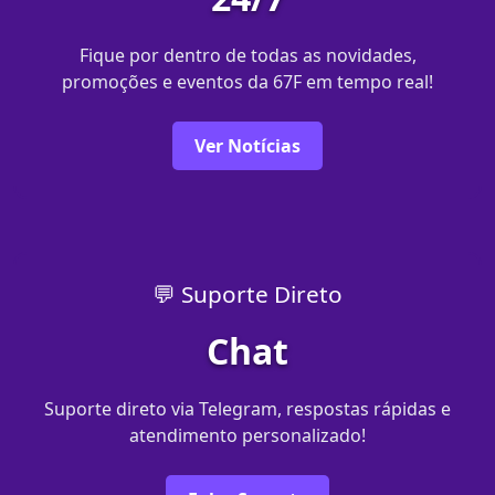
Fique por dentro de todas as novidades,
promoções e eventos da 67F em tempo real!
Ver Notícias
💬 Suporte Direto
Chat
Suporte direto via Telegram, respostas rápidas e
atendimento personalizado!