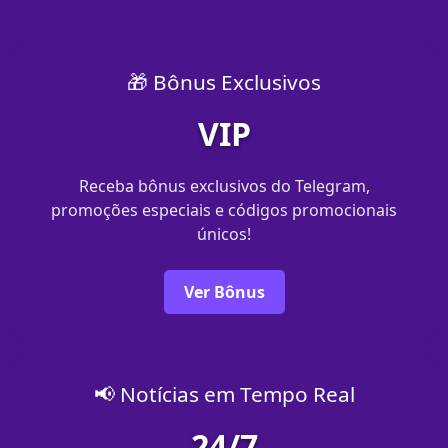
🎁 Bônus Exclusivos
VIP
Receba bônus exclusivos do Telegram,
promoções especiais e códigos promocionais
únicos!
Ver Bônus
📢 Notícias em Tempo Real
24/7