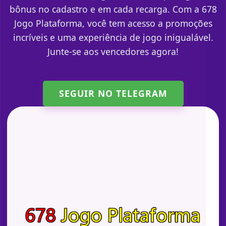
bônus no cadastro e em cada recarga. Com a 678
Jogo Plataforma, você tem acesso a promoções
incríveis e uma experiência de jogo inigualável.
Junte-se aos vencedores agora!
SEGUIR NO TELEGRAM