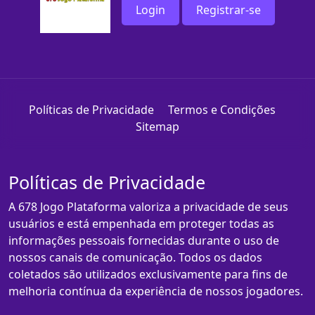
Login
Registrar-se
Políticas de Privacidade
Termos e Condições
Sitemap
Políticas de Privacidade
A 678 Jogo Plataforma valoriza a privacidade de seus
usuários e está empenhada em proteger todas as
informações pessoais fornecidas durante o uso de
nossos canais de comunicação. Todos os dados
coletados são utilizados exclusivamente para fins de
melhoria contínua da experiência de nossos jogadores.