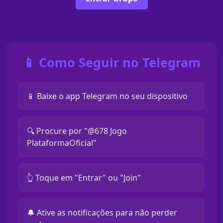
📱 Como Seguir no Telegram
📱 Baixe o app Telegram no seu dispositivo
🔍 Procure por "@678 Jogo
PlataformaOficial"
👆 Toque em "Entrar" ou "Join"
🔔 Ative as notificações para não perder