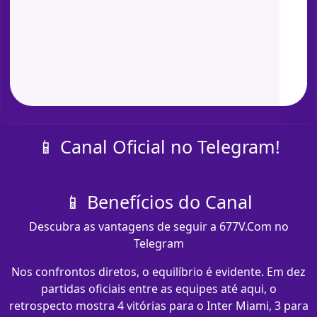
📱 Canal Oficial no Telegram!
📱 Benefícios do Canal
Descubra as vantagens de seguir a 677V.Com no
Telegram
Nos confrontos diretos, o equilíbrio é evidente. Em dez
partidas oficiais entre as equipes até aqui, o
retrospecto mostra 4 vitórias para o Inter Miami, 3 para