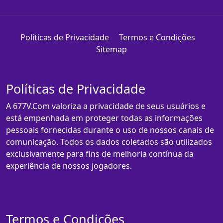
Políticas de Privacidade
Termos e Condições
Sitemap
Políticas de Privacidade
A 677V.Com valoriza a privacidade de seus usuários e
está empenhada em proteger todas as informações
pessoais fornecidas durante o uso de nossos canais de
comunicação. Todos os dados coletados são utilizados
exclusivamente para fins de melhoria contínua da
experiência de nossos jogadores.
Termos e Condições