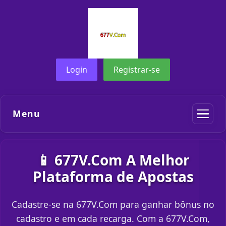
Login
Registrar-se
Menu
📱 677V.Com A Melhor
Plataforma de Apostas
Cadastre-se na 677V.Com para ganhar bônus no
cadastro e em cada recarga. Com a 677V.Com,