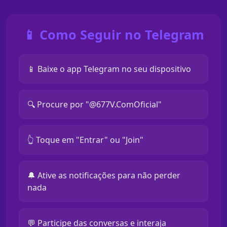
📱 Como Seguir no Telegram
📱 Baixe o app Telegram no seu dispositivo
🔍 Procure por "@677V.ComOficial"
👆 Toque em "Entrar" ou "Join"
🔔 Ative as notificações para não perder
nada
💬 Participe das conversas e interaja