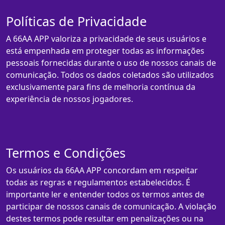
Políticas de Privacidade
A 66AA APP valoriza a privacidade de seus usuários e
está empenhada em proteger todas as informações
pessoais fornecidas durante o uso de nossos canais de
comunicação. Todos os dados coletados são utilizados
exclusivamente para fins de melhoria contínua da
experiência de nossos jogadores.
Termos e Condições
Os usuários da 66AA APP concordam em respeitar
todas as regras e regulamentos estabelecidos. É
importante ler e entender todos os termos antes de
participar de nossos canais de comunicação. A violação
destes termos pode resultar em penalizações ou na