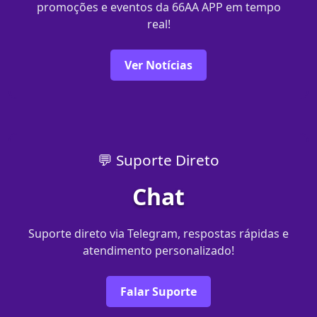
promoções e eventos da 66AA APP em tempo
real!
Ver Notícias
💬 Suporte Direto
Chat
Suporte direto via Telegram, respostas rápidas e
atendimento personalizado!
Falar Suporte