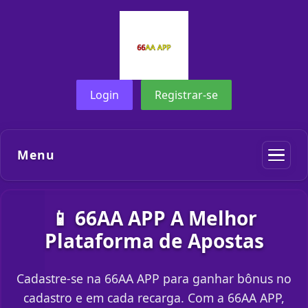
Login
Registrar-se
Menu
📱 66AA APP A Melhor
Plataforma de Apostas
Cadastre-se na 66AA APP para ganhar bônus no
cadastro e em cada recarga. Com a 66AA APP,