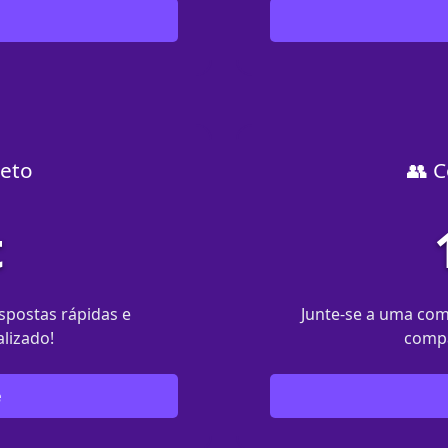
reto
👥 
t
espostas rápidas e
Junte-se a uma com
lizado!
compa
e