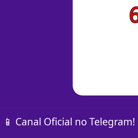
📱 Canal Oficial no Telegram!