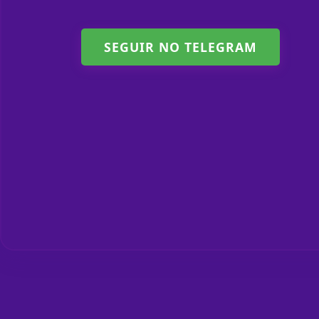
SEGUIR NO TELEGRAM