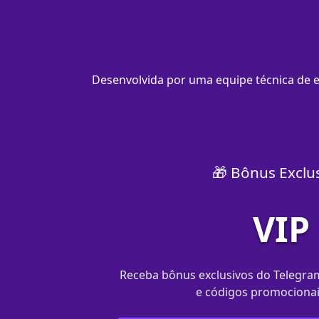
Desenvolvida por uma equipe técnica de el
🎁 Bônus Exclu
VIP
Receba bônus exclusivos do Telegra
e códigos promocionai