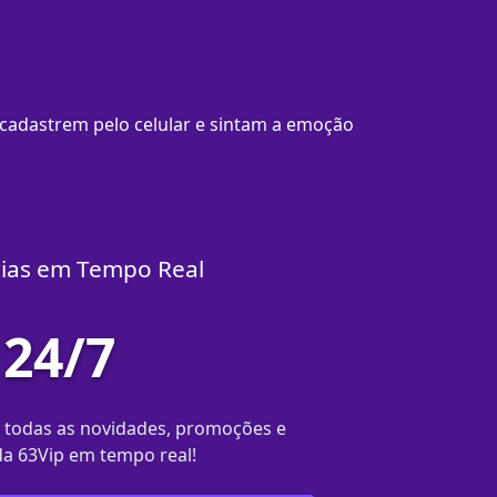
e cadastrem pelo celular e sintam a emoção
cias em Tempo Real
24/7
e todas as novidades, promoções e
da 63Vip em tempo real!