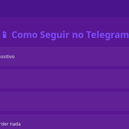
📱 Como Seguir no Telegram
ositivo
erder nada