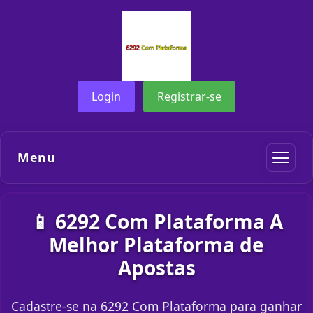
Login
Registrar-se
Menu
📱 6292 Com Plataforma A
Melhor Plataforma de
Apostas
Cadastre-se na 6292 Com Plataforma para ganhar