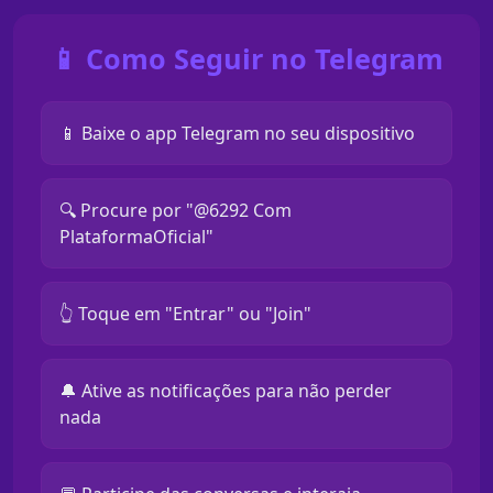
📱 Como Seguir no Telegram
📱 Baixe o app Telegram no seu dispositivo
🔍 Procure por "@6292 Com
PlataformaOficial"
👆 Toque em "Entrar" ou "Join"
🔔 Ative as notificações para não perder
nada