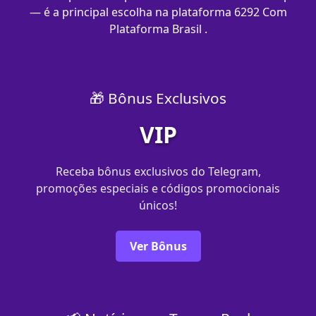
— é a principal escolha na plataforma 6292 Com
Plataforma Brasil .
🎁 Bônus Exclusivos
VIP
Receba bônus exclusivos do Telegram,
promoções especiais e códigos promocionais
únicos!
Ver Bônus