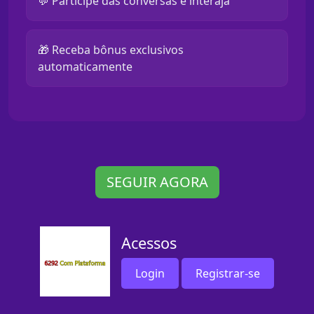
💬 Participe das conversas e interaja
🎁 Receba bônus exclusivos
automaticamente
SEGUIR AGORA
Acessos
Login
Registrar-se