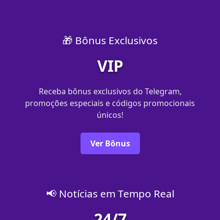
🎁 Bônus Exclusivos
VIP
Receba bônus exclusivos do Telegram,
promoções especiais e códigos promocionais
únicos!
Ver Bônus
📢 Notícias em Tempo Real
24/7