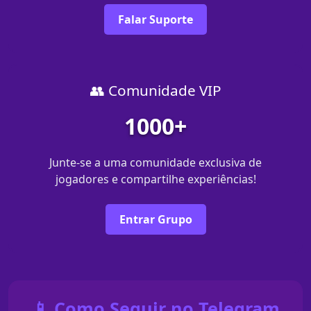
Falar Suporte
👥 Comunidade VIP
1000+
Junte-se a uma comunidade exclusiva de
jogadores e compartilhe experiências!
Entrar Grupo
📱 Como Seguir no Telegram