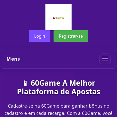
Login
Registrar-se
Menu
📱 60Game A Melhor
Plataforma de Apostas
Cadastre-se na 60Game para ganhar bônus no
cadastro e em cada recarga. Com a 60Game, você