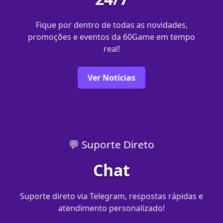
Fique por dentro de todas as novidades,
promoções e eventos da 60Game em tempo
real!
Ver Notícias
💬 Suporte Direto
Chat
Suporte direto via Telegram, respostas rápidas e
atendimento personalizado!