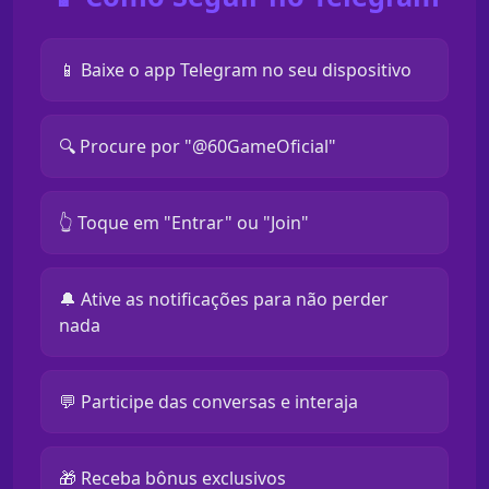
📱 Baixe o app Telegram no seu dispositivo
🔍 Procure por "@60GameOficial"
👆 Toque em "Entrar" ou "Join"
🔔 Ative as notificações para não perder
nada
💬 Participe das conversas e interaja
🎁 Receba bônus exclusivos