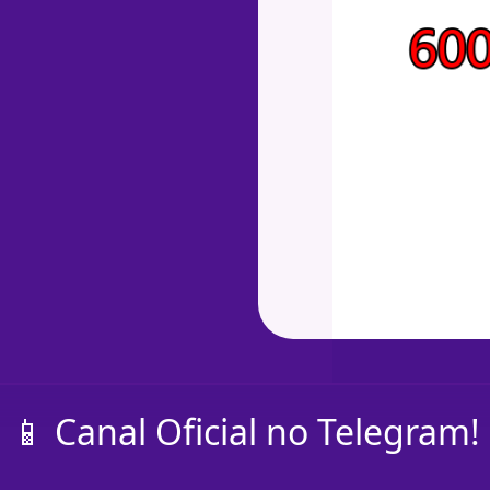
📱 Canal Oficial no Telegram!