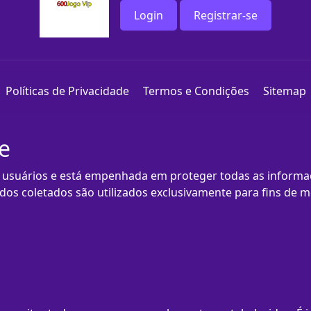
Login
Registrar-se
Políticas de Privacidade
Termos e Condições
Sitemap
de
us usuários e está empenhada em proteger todas as informa
os coletados são utilizados exclusivamente para fins de m