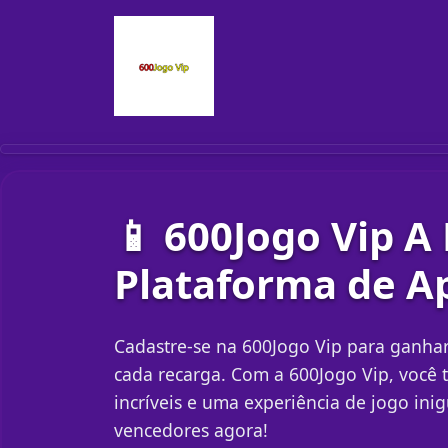
📱 600Jogo Vip A
Plataforma de A
Cadastre-se na 600Jogo Vip para ganha
cada recarga. Com a 600Jogo Vip, você
incríveis e uma experiência de jogo inig
vencedores agora!