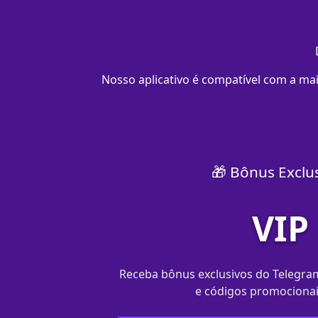
Nosso aplicativo é compatível com a ma
🎁 Bônus Exclu
VIP
Receba bônus exclusivos do Telegra
e códigos promocionai