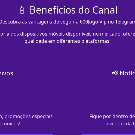
📱 Benefícios do Canal
Descubra as vantagens de seguir a 600Jogo Vip no Telegra
ioria dos dispositivos móveis disponíveis no mercado, ofer
qualidade em diferentes plataformas.
sivos
📢 Notí
m, promoções especiais
Fique por dentro d
s únicos!
eventos da 