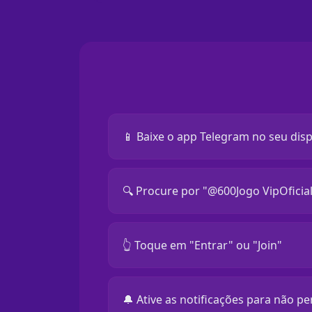
📱 Baixe o app Telegram no seu disp
🔍 Procure por "@600Jogo VipOficia
👆 Toque em "Entrar" ou "Join"
🔔 Ative as notificações para não p