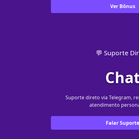
Ver Bônus
💬 Suporte Di
Cha
Suporte direto via Telegram, r
atendimento persona
Falar Suport