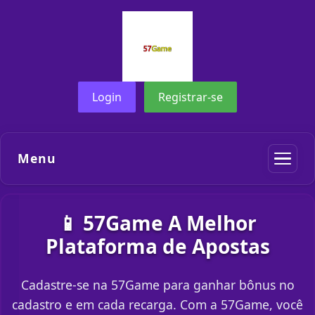
Login
Registrar-se
Menu
📱 57Game A Melhor
Plataforma de Apostas
Cadastre-se na 57Game para ganhar bônus no
cadastro e em cada recarga. Com a 57Game, você