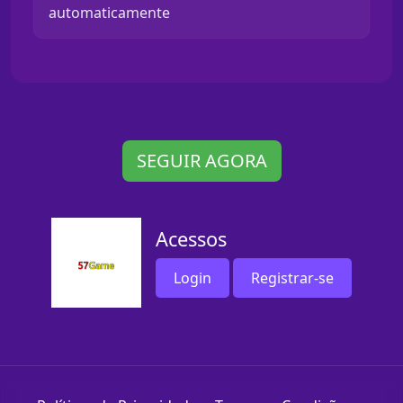
automaticamente
SEGUIR AGORA
Acessos
Login
Registrar-se