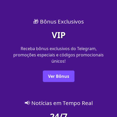
🎁 Bônus Exclusivos
VIP
Receba bônus exclusivos do Telegram,
promoções especiais e códigos promocionais
únicos!
Ver Bônus
📢 Notícias em Tempo Real
24/7