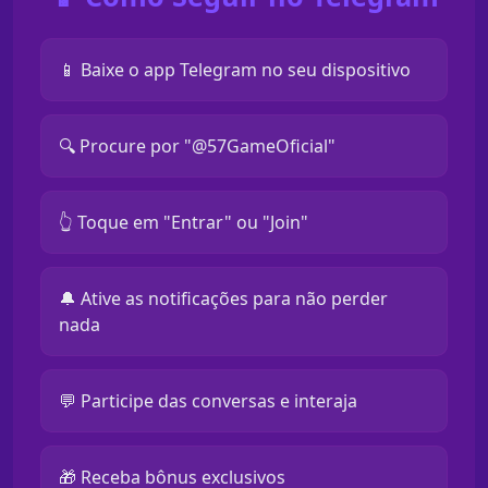
📱 Baixe o app Telegram no seu dispositivo
🔍 Procure por "@57GameOficial"
👆 Toque em "Entrar" ou "Join"
🔔 Ative as notificações para não perder
nada
💬 Participe das conversas e interaja
🎁 Receba bônus exclusivos