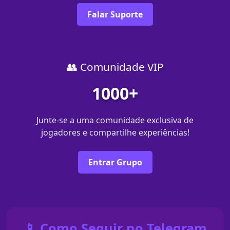
Falar Suporte
👥 Comunidade VIP
1000+
Junte-se a uma comunidade exclusiva de
jogadores e compartilhe experiências!
Entrar Grupo
📱 Como Seguir no Telegram