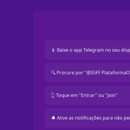
📱 Baixe o app Telegram no seu disp
🔍 Procure por "@55FF PlataformaOf
👆 Toque em "Entrar" ou "Join"
🔔 Ative as notificações para não p