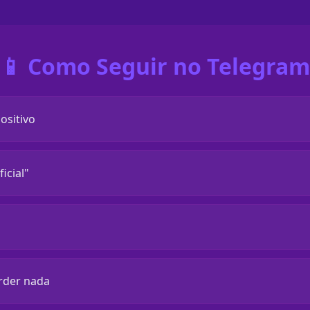
📱 Como Seguir no Telegram
ositivo
icial"
erder nada