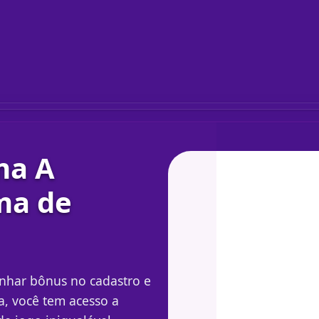
ma A
ma de
anhar bônus no cadastro e
, você tem acesso a