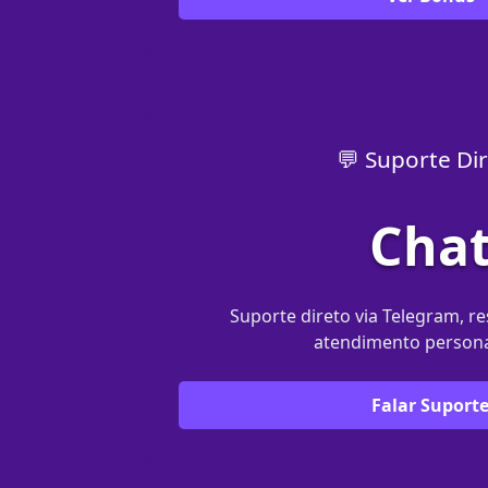
💬 Suporte Di
Cha
Suporte direto via Telegram, r
atendimento persona
Falar Suport