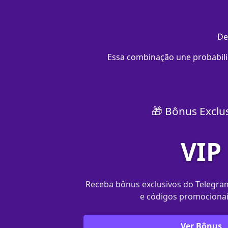
De
Essa combinação une probabilid
🎁 Bônus Exclu
VIP
Receba bônus exclusivos do Telegra
e códigos promocionai
Ver Bônus