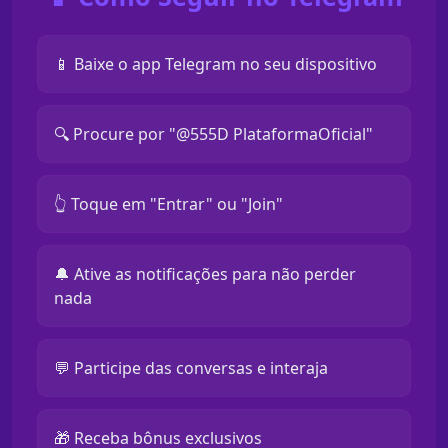
📱 Baixe o app Telegram no seu dispositivo
🔍 Procure por "@555D PlataformaOficial"
👆 Toque em "Entrar" ou "Join"
🔔 Ative as notificações para não perder
nada
💬 Participe das conversas e interaja
🎁 Receba bônus exclusivos