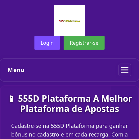
Login
Registrar-se
Menu
📱 555D Plataforma A Melhor
Plataforma de Apostas
Cadastre-se na 555D Plataforma para ganhar
bônus no cadastro e em cada recarga. Com a