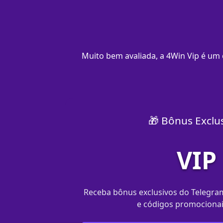
Muito bem avaliada, a 4Win Vip é um 
🎁 Bônus Exclu
VIP
Receba bônus exclusivos do Telegra
e códigos promocionai