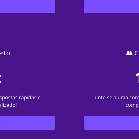
reto
👥 
t
espostas rápidas e
Junte-se a uma com
lizado!
compa
e