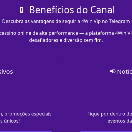
📱 Benefícios do Canal
Descubra as vantagens de seguir a 4Win Vip no Telegram
cassino online de alta performance — a plataforma 4Win Vip
desafiadores e diversão sem fim.
sivos
📢 Notí
m, promoções especiais
Fique por dentro d
s únicos!
eventos da