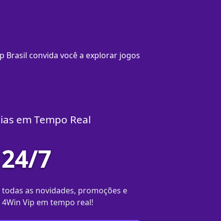
 Brasil convida você a explorar jogos
cias em Tempo Real
24/7
e todas as novidades, promoções e
 4Win Vip em tempo real!