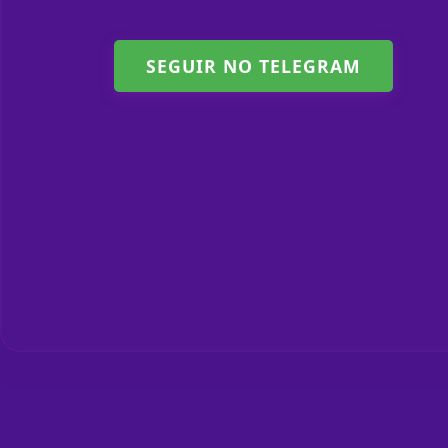
SEGUIR NO TELEGRAM