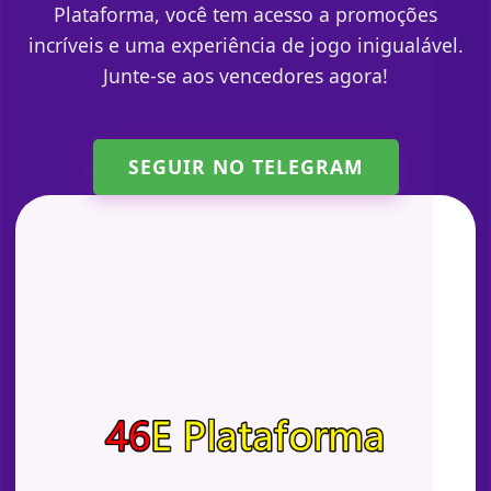
Plataforma, você tem acesso a promoções
incríveis e uma experiência de jogo inigualável.
Junte-se aos vencedores agora!
SEGUIR NO TELEGRAM