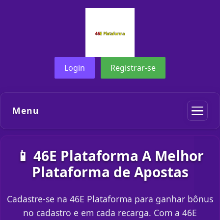
Login
Registrar-se
Menu
📱 46E Plataforma A Melhor
Plataforma de Apostas
Cadastre-se na 46E Plataforma para ganhar bônus
no cadastro e em cada recarga. Com a 46E