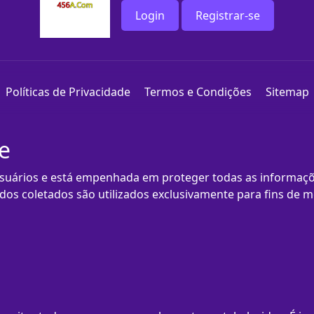
Login
Registrar-se
Políticas de Privacidade
Termos e Condições
Sitemap
de
 usuários e está empenhada em proteger todas as informaçõ
os coletados são utilizados exclusivamente para fins de m