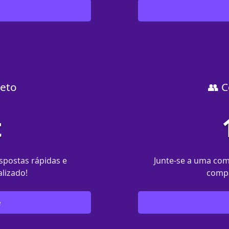
reto
👥 
t
espostas rápidas e
Junte-se a uma com
lizado!
compa
e