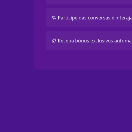
💬 Participe das conversas e interaj
🎁 Receba bônus exclusivos autom