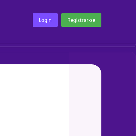
Login
Registrar-se