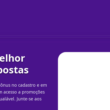
elhor
postas
bônus no cadastro e em
em acesso a promoções
ualável. Junte-se aos