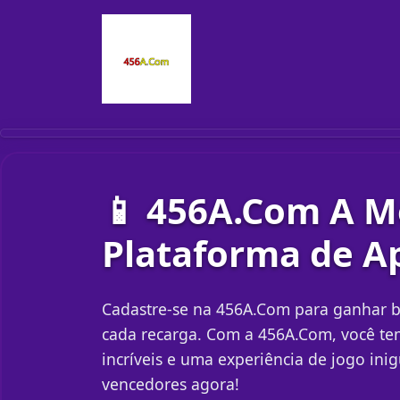
📱 456A.Com A M
Plataforma de A
Cadastre-se na 456A.Com para ganhar 
cada recarga. Com a 456A.Com, você t
incríveis e uma experiência de jogo inig
vencedores agora!