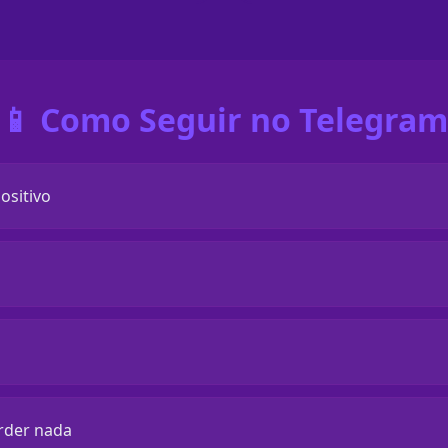
📱 Como Seguir no Telegram
ositivo
erder nada