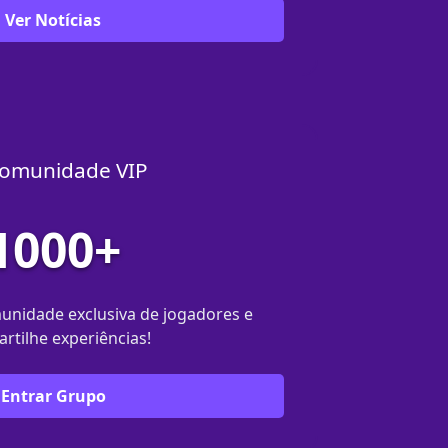
Ver Notícias
Comunidade VIP
1000+
unidade exclusiva de jogadores e
rtilhe experiências!
Entrar Grupo