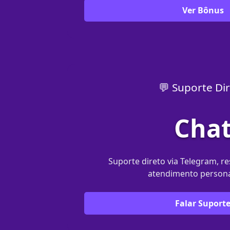
Ver Bônus
💬 Suporte Di
Cha
Suporte direto via Telegram, r
atendimento persona
Falar Suport