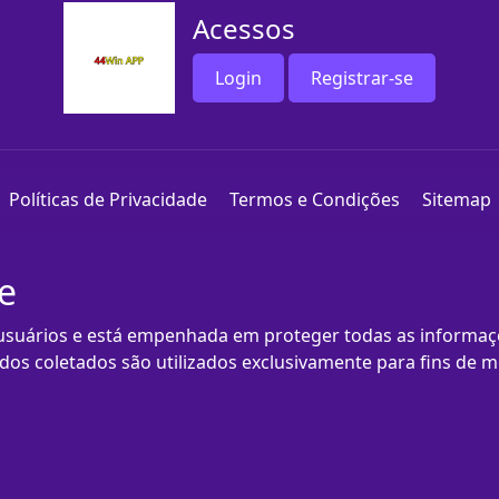
Acessos
Login
Registrar-se
Políticas de Privacidade
Termos e Condições
Sitemap
de
 usuários e está empenhada em proteger todas as informaç
os coletados são utilizados exclusivamente para fins de m