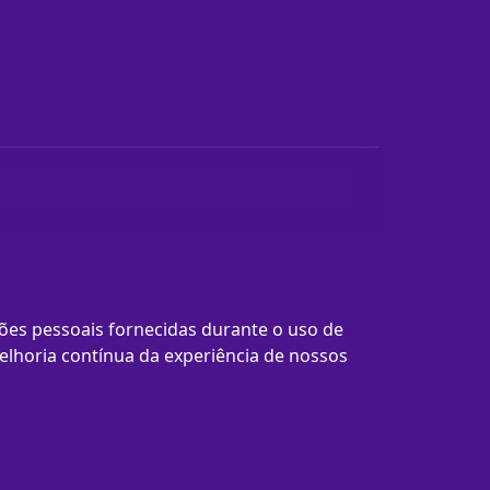
ões pessoais fornecidas durante o uso de
elhoria contínua da experiência de nossos