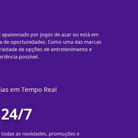
m
 é apaixonado por jogos de azar ou está em
eta de oportunidades. Como uma das marcas
riedade de opções de entretenimento e
riência possível.
cias em Tempo Real
24/7
e todas as novidades, promoções e