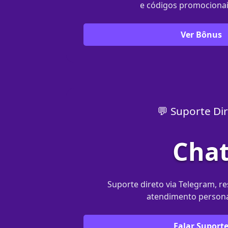
e códigos promocionai
Ver Bônus
💬 Suporte Di
Cha
Suporte direto via Telegram, r
atendimento persona
Falar Suport