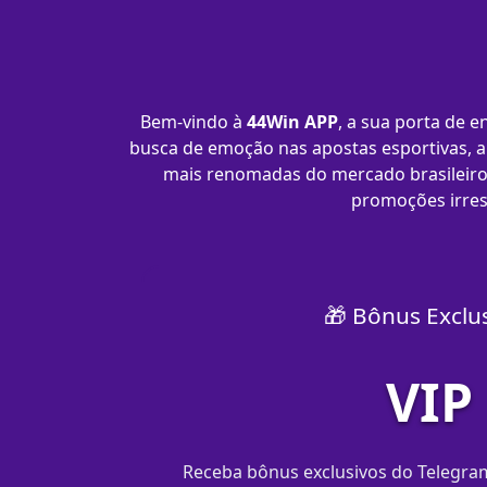
Bem-vindo à
44Win APP
, a sua porta de 
busca de emoção nas apostas esportivas, 
mais renomadas do mercado brasileiro
promoções irresi
🎁 Bônus Exclu
VIP
Receba bônus exclusivos do Telegra