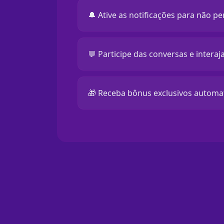
🔔 Ative as notificações para não p
💬 Participe das conversas e interaj
🎁 Receba bônus exclusivos autom