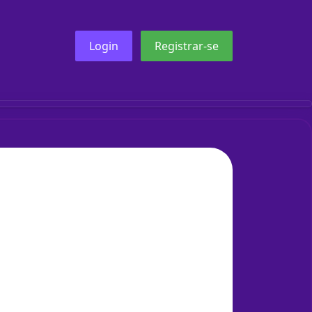
Login
Registrar-se