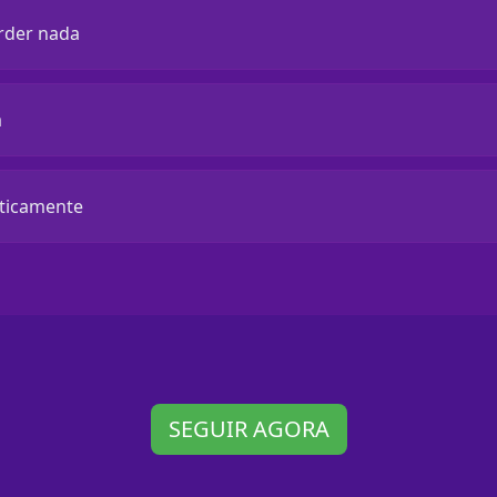
erder nada
a
aticamente
SEGUIR AGORA