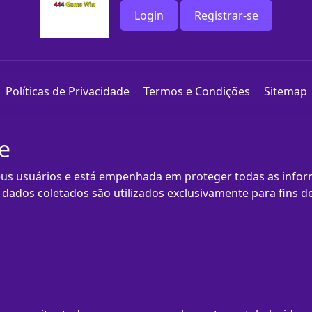
Login
Registrar-se
Políticas de Privacidade
Termos e Condições
Sitemap
de
seus usuários e está empenhada em proteger todas as infor
dados coletados são utilizados exclusivamente para fins d