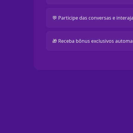
💬 Participe das conversas e interaj
🎁 Receba bônus exclusivos autom