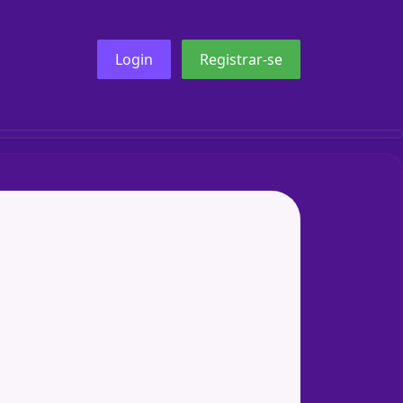
Login
Registrar-se