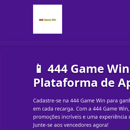
📱 444 Game Win
Plataforma de A
Cadastre-se na 444 Game Win para ganh
em cada recarga. Com a 444 Game Win, 
promoções incríveis e uma experiência d
Junte-se aos vencedores agora!