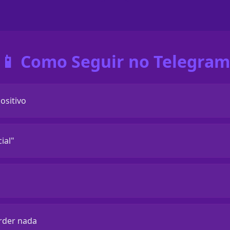
📱 Como Seguir no Telegram
ositivo
ial"
erder nada