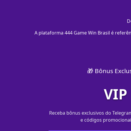
D
A plataforma 444 Game Win Brasil é referê
🎁 Bônus Exclu
VIP
Receba bônus exclusivos do Telegra
e códigos promocionai