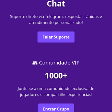
Chat
Suporte direto via Telegram, respostas rápidas e
atendimento personalizado!
Falar Suporte
👥 Comunidade VIP
1000+
Junte-se a uma comunidade exclusiva de
jogadores e compartilhe experiências!
Entrar Grupo