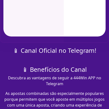
📱 Canal Oficial no Telegram!
📱 Benefícios do Canal
Descubra as vantagens de seguir a 444Win APP no
Telegram
As apostas combinadas são especialmente populares
porque permitem que você aposte em múltiplos jogos
com uma única aposta, criando uma experiência de