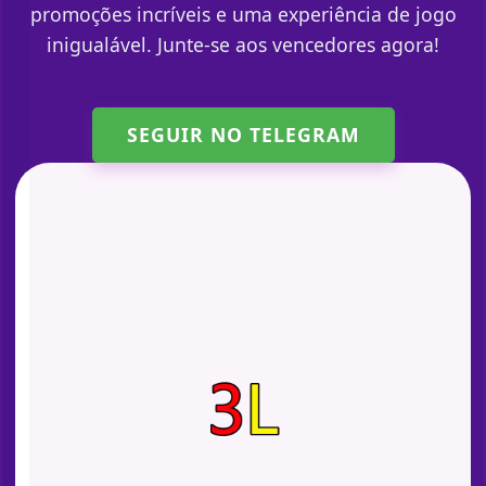
promoções incríveis e uma experiência de jogo
inigualável. Junte-se aos vencedores agora!
SEGUIR NO TELEGRAM