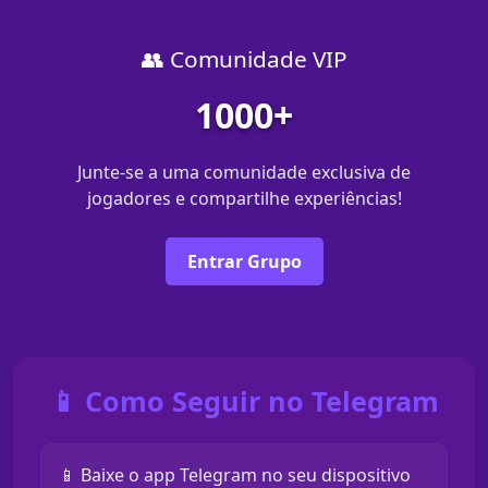
👥 Comunidade VIP
1000+
Junte-se a uma comunidade exclusiva de
jogadores e compartilhe experiências!
Entrar Grupo
📱 Como Seguir no Telegram
📱 Baixe o app Telegram no seu dispositivo