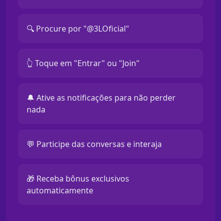
🔍 Procure por "@3LOficial"
👆 Toque em "Entrar" ou "Join"
🔔 Ative as notificações para não perder
nada
💬 Participe das conversas e interaja
🎁 Receba bônus exclusivos
automaticamente