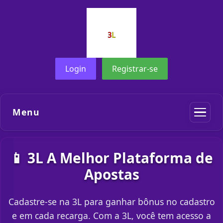
Login
Registrar-se
Menu
📱 3L A Melhor Plataforma de
Apostas
Cadastre-se na 3L para ganhar bônus no cadastro
e em cada recarga. Com a 3L, você tem acesso a