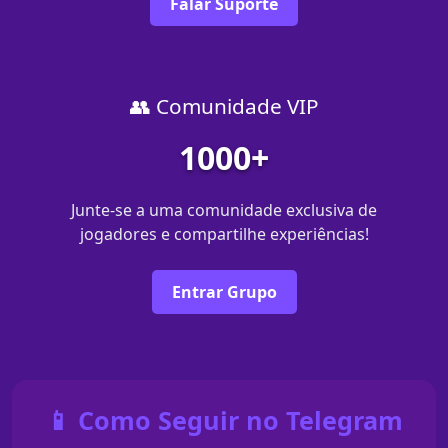
Falar Suporte
👥 Comunidade VIP
1000+
Junte-se a uma comunidade exclusiva de
jogadores e compartilhe experiências!
Entrar Grupo
📱 Como Seguir no Telegram