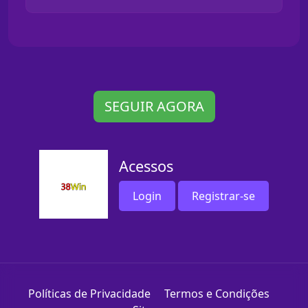
SEGUIR AGORA
Acessos
Login
Registrar-se
Políticas de Privacidade
Termos e Condições