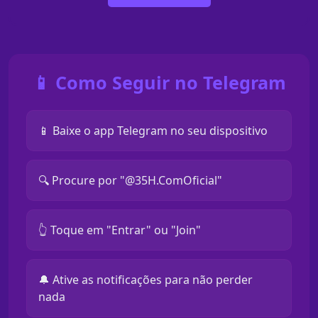
📱 Como Seguir no Telegram
📱 Baixe o app Telegram no seu dispositivo
🔍 Procure por "@35H.ComOficial"
👆 Toque em "Entrar" ou "Join"
🔔 Ative as notificações para não perder
nada