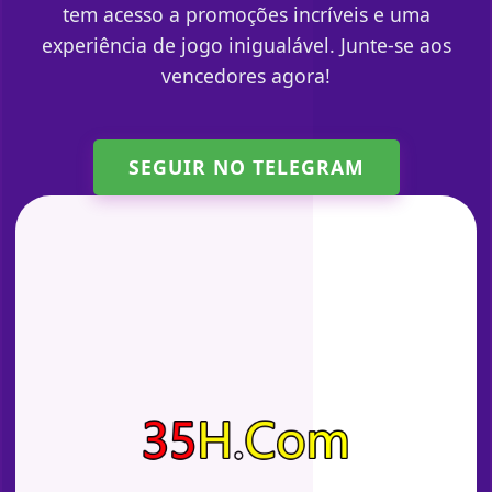
tem acesso a promoções incríveis e uma
experiência de jogo inigualável. Junte-se aos
vencedores agora!
SEGUIR NO TELEGRAM