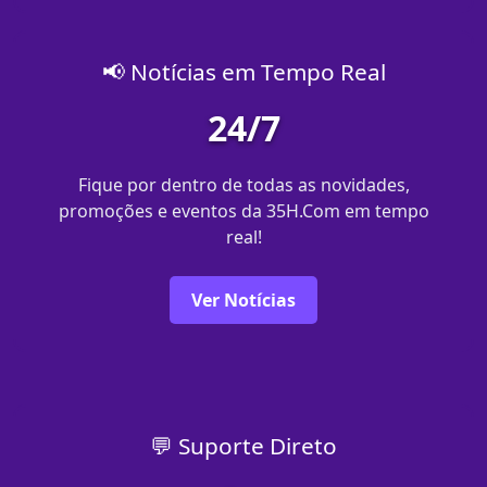
📢 Notícias em Tempo Real
24/7
Fique por dentro de todas as novidades,
promoções e eventos da 35H.Com em tempo
real!
Ver Notícias
💬 Suporte Direto