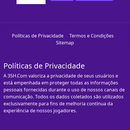
Políticas de Privacidade
Termos e Condições
Sitemap
Políticas de Privacidade
A 35H.Com valoriza a privacidade de seus usuários e
está empenhada em proteger todas as informações
pessoais fornecidas durante o uso de nossos canais de
comunicação. Todos os dados coletados são utilizados
exclusivamente para fins de melhoria contínua da
experiência de nossos jogadores.