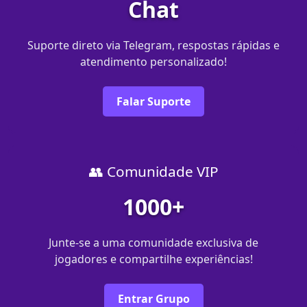
Chat
Suporte direto via Telegram, respostas rápidas e
atendimento personalizado!
Falar Suporte
👥 Comunidade VIP
1000+
Junte-se a uma comunidade exclusiva de
jogadores e compartilhe experiências!
Entrar Grupo