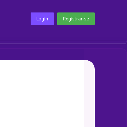
Login
Registrar-se