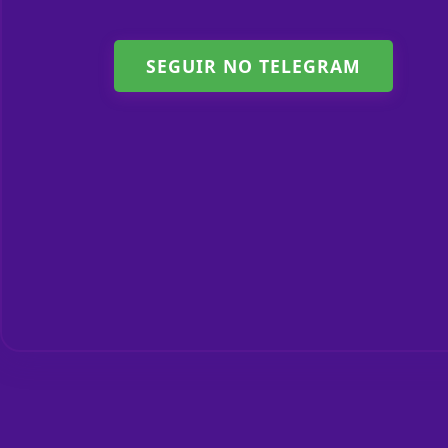
SEGUIR NO TELEGRAM