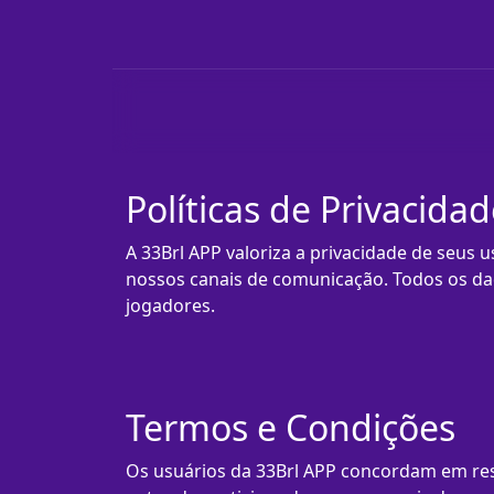
Políticas de Privacida
A 33Brl APP valoriza a privacidade de seus
nossos canais de comunicação. Todos os dad
jogadores.
Termos e Condições
Os usuários da 33Brl APP concordam em resp