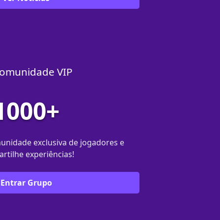
Comunidade VIP
1000+
unidade exclusiva de jogadores e
rtilhe experiências!
Entrar Grupo