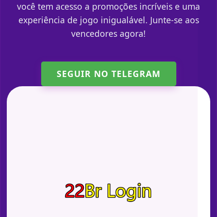
você tem acesso a promoções incríveis e uma
experiência de jogo inigualável. Junte-se aos
vencedores agora!
SEGUIR NO TELEGRAM