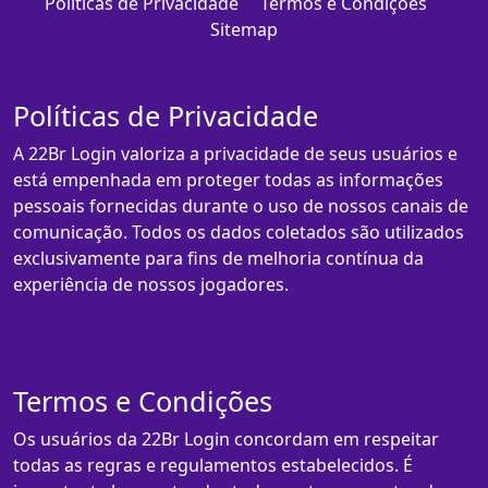
Políticas de Privacidade
Termos e Condições
Sitemap
Políticas de Privacidade
A 22Br Login valoriza a privacidade de seus usuários e
está empenhada em proteger todas as informações
pessoais fornecidas durante o uso de nossos canais de
comunicação. Todos os dados coletados são utilizados
exclusivamente para fins de melhoria contínua da
experiência de nossos jogadores.
Termos e Condições
Os usuários da 22Br Login concordam em respeitar
todas as regras e regulamentos estabelecidos. É