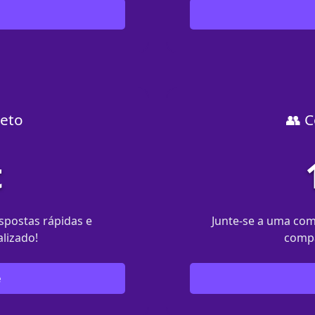
reto
👥 
t
espostas rápidas e
Junte-se a uma com
lizado!
compa
e