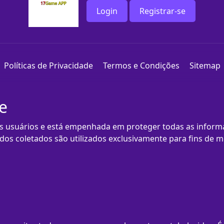
Login
Registrar-se
Políticas de Privacidade
Termos e Condições
Sitemap
de
us usuários e está empenhada em proteger todas as inform
os coletados são utilizados exclusivamente para fins de m