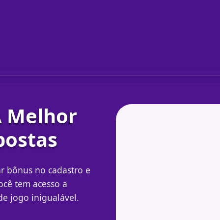
A Melhor
postas
r bônus no cadastro e
ocê tem acesso a
e jogo inigualável.