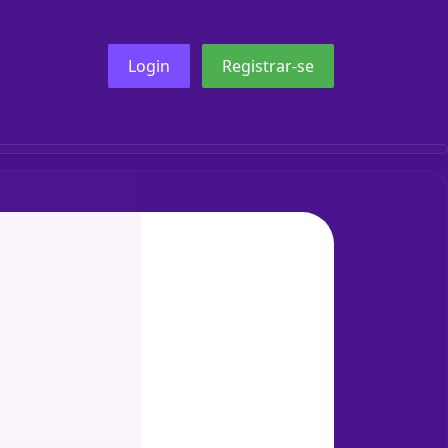
Login
Registrar-se