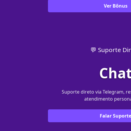
Ver Bônus
💬 Suporte Di
Cha
Suporte direto via Telegram, r
atendimento persona
Falar Suport