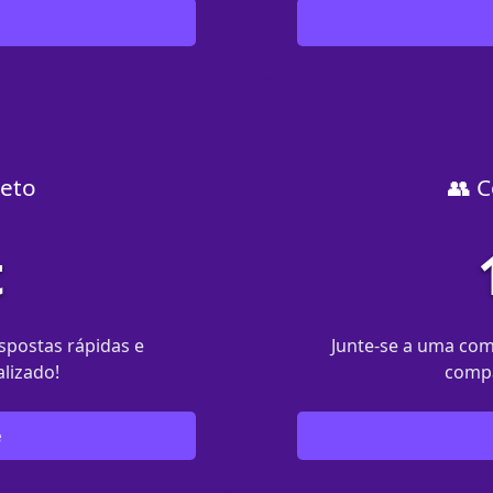
reto
👥 
t
espostas rápidas e
Junte-se a uma com
lizado!
compa
e