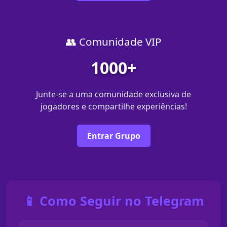
👥 Comunidade VIP
1000+
Junte-se a uma comunidade exclusiva de
jogadores e compartilhe experiências!
Entrar Grupo
📱 Como Seguir no Telegram