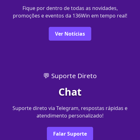
Fique por dentro de todas as novidades,
promoções e eventos da 136Win em tempo real!
Ver Notícias
💬 Suporte Direto
Chat
Suporte direto via Telegram, respostas rápidas e
atendimento personalizado!
Falar Suporte