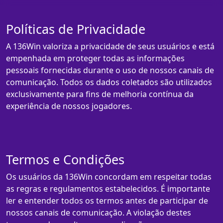
Políticas de Privacidade
A 136Win valoriza a privacidade de seus usuários e está
empenhada em proteger todas as informações
pessoais fornecidas durante o uso de nossos canais de
comunicação. Todos os dados coletados são utilizados
exclusivamente para fins de melhoria contínua da
experiência de nossos jogadores.
Termos e Condições
Os usuários da 136Win concordam em respeitar todas
as regras e regulamentos estabelecidos. É importante
ler e entender todos os termos antes de participar de
nossos canais de comunicação. A violação destes