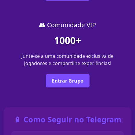
👥 Comunidade VIP
1000+
Junte-se a uma comunidade exclusiva de
jogadores e compartilhe experiências!
Entrar Grupo
📱 Como Seguir no Telegram