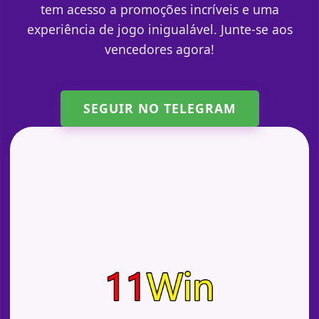
tem acesso a promoções incríveis e uma
experiência de jogo inigualável. Junte-se aos
vencedores agora!
SEGUIR NO TELEGRAM