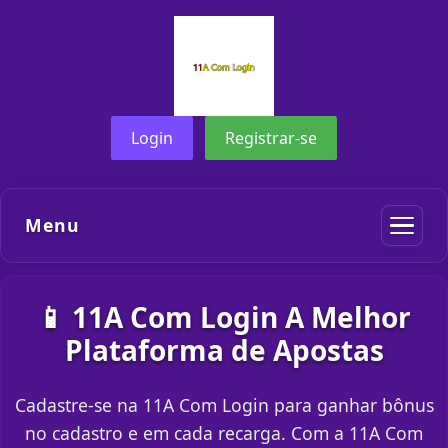
Login
Registrar-se
Menu
📱 11A Com Login A Melhor
Plataforma de Apostas
Cadastre-se na 11A Com Login para ganhar bônus
no cadastro e em cada recarga. Com a 11A Com