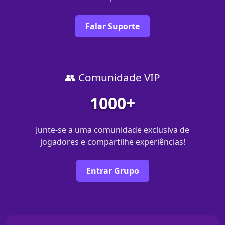
Falar Suporte
👥 Comunidade VIP
1000+
Junte-se a uma comunidade exclusiva de
jogadores e compartilhe experiências!
Entrar Grupo