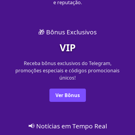
e reputação.
🎁 Bônus Exclusivos
VIP
Receba bônus exclusivos do Telegram,
promoções especiais e códigos promocionais
únicos!
Ver Bônus
📢 Notícias em Tempo Real