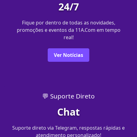
24/7
Fique por dentro de todas as novidades,
promoções e eventos da 11A.Com em tempo
real!
Ver Notícias
💬 Suporte Direto
Chat
Suporte direto via Telegram, respostas rápidas e
atendimento personalizado!