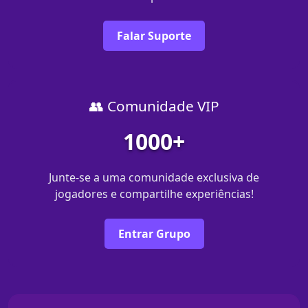
Falar Suporte
👥 Comunidade VIP
1000+
Junte-se a uma comunidade exclusiva de
jogadores e compartilhe experiências!
Entrar Grupo